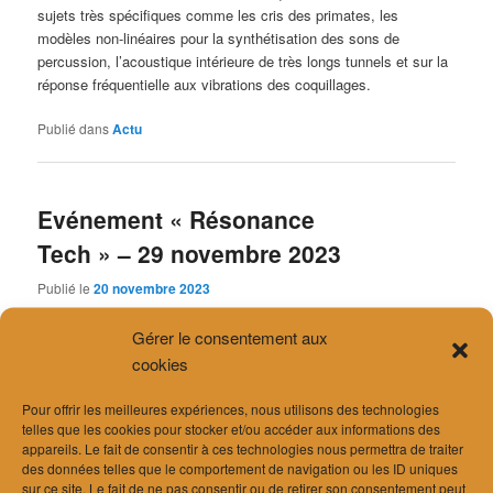
sujets très spécifiques comme les cris des primates, les
modèles non-linéaires pour la synthétisation des sons de
percussion, l’acoustique intérieure de très longs tunnels et sur la
réponse fréquentielle aux vibrations des coquillages.
Publié dans
Actu
Evénement « Résonance
Tech » – 29 novembre 2023
Publié le
20 novembre 2023
Lignum Vaud propose un événement (gratuit) «
Résonance
Gérer le consentement aux
Tech
» sur l’acoustique des constructions en bois. Ces
cookies
conférences sont destinées aux différents professionnels du
bâtiment (architectes, urbanistes, paysagistes, ingénieurs,
Pour offrir les meilleures expériences, nous utilisons des technologies
aménageurs, pouvoirs publics, etc.).
telles que les cookies pour stocker et/ou accéder aux informations des
appareils. Le fait de consentir à ces technologies nous permettra de traiter
des données telles que le comportement de navigation ou les ID uniques
Notre collaborateur M. Victor Desarnaulds y présentera une
sur ce site. Le fait de ne pas consentir ou de retirer son consentement peut