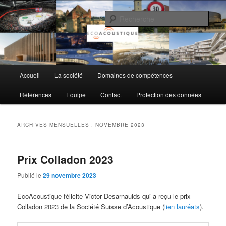
Aller
Aller
au
au
Rech
contenu
contenu
principal
secondaire
EcoAcoustique SA
Menu
Accueil
La société
Domaines de compétences
principal
Références
Equipe
Contact
Protection des données
ARCHIVES MENSUELLES :
NOVEMBRE 2023
Prix Colladon 2023
Publié le
29 novembre 2023
EcoAcoustique félicite Victor Desarnaulds qui a reçu le prix
Colladon 2023 de la Société Suisse d’Acoustique (
lien lauréats
).