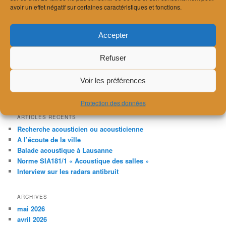
conférence sur la conception acoustique des constructions en
avoir un effet négatif sur certaines caractéristiques et fonctions.
bois en lien avec la prise en compte des transmissions latérales.
Cet événement aura lieu le
mercredi 29 novembre de 8h30 à
Accepter
12h au Casino de Montbenon (salon bleu) à Lausanne
. Lien
vers le descriptif plus détaillé et l’inscription (obligatoire) :
Refuser
https://resonances-bois.ch/resonance-tech-montbenon/
Voir les préférences
Publié dans
Actu
Protection des données
ARTICLES RÉCENTS
Recherche acousticien ou acousticienne
A l’écoute de la ville
Balade acoustique à Lausanne
Norme SIA181/1 « Acoustique des salles »
Interview sur les radars antibruit
ARCHIVES
mai 2026
avril 2026