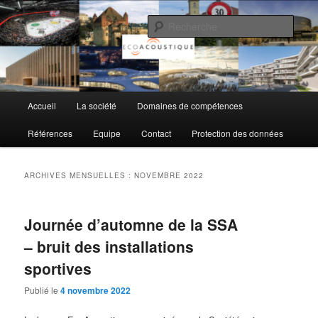
Aller
Aller
au
au
Rech
contenu
contenu
principal
secondaire
EcoAcoustique SA
Menu
Accueil
La société
Domaines de compétences
principal
Références
Equipe
Contact
Protection des données
ARCHIVES MENSUELLES :
NOVEMBRE 2022
Journée d’automne de la SSA
– bruit des installations
sportives
Publié le
4 novembre 2022