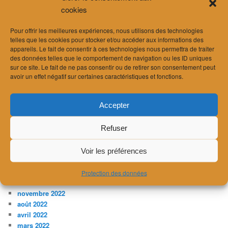
février 2025
cookies
décembre 2024
novembre 2024
Pour offrir les meilleures expériences, nous utilisons des technologies
septembre 2024
telles que les cookies pour stocker et/ou accéder aux informations des
août 2024
appareils. Le fait de consentir à ces technologies nous permettra de traiter
juillet 2024
des données telles que le comportement de navigation ou les ID uniques
juin 2024
sur ce site. Le fait de ne pas consentir ou de retirer son consentement peut
avril 2024
avoir un effet négatif sur certaines caractéristiques et fonctions.
mars 2024
février 2024
Accepter
janvier 2024
décembre 2023
Refuser
novembre 2023
juillet 2023
avril 2023
Voir les préférences
février 2023
janvier 2023
Protection des données
décembre 2022
novembre 2022
août 2022
avril 2022
mars 2022