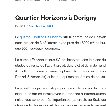
ARCHIVES MENSUELLES :
SEPTEMBRE 2024
Quartier Horizons à Dorigny
Publié le
18 septembre 2024
Le
quartier Horizons à Dorigny
sur la commune de Chavann
construction de 8 bâtiments avec près de 16000 m
de bur
2
que 900 nouveaux logements.
Le bureau EcoAcoustique SA est intervenu dès le stade du 
stades suivants de l’avant-projet, du projet et de la deman
Actuellement, nous suivons la phase d’exécution avec les a
Pezzoli & Associés) et les entreprises générales de construc
La problématique acoustique principale était de rendre comp
logements sur ce terrain avec la présence d’infrastructures
nuisances sonores très importantes (autoroute au Sud, rou
choix de la disposition et des formes des bâtiments permette