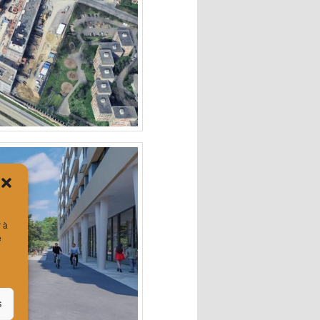
r à
e
s