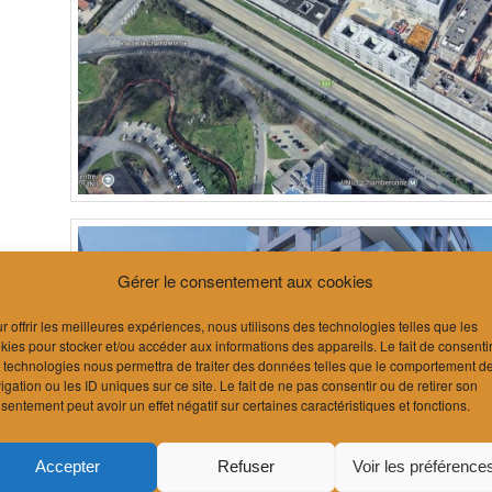
Gérer le consentement aux cookies
r offrir les meilleures expériences, nous utilisons des technologies telles que les
kies pour stocker et/ou accéder aux informations des appareils. Le fait de consenti
 technologies nous permettra de traiter des données telles que le comportement d
igation ou les ID uniques sur ce site. Le fait de ne pas consentir ou de retirer son
sentement peut avoir un effet négatif sur certaines caractéristiques et fonctions.
Accepter
Refuser
Voir les préférence