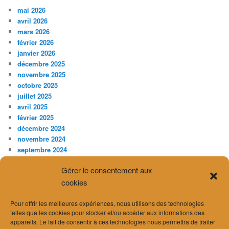
mai 2026
avril 2026
mars 2026
février 2026
janvier 2026
décembre 2025
novembre 2025
octobre 2025
juillet 2025
avril 2025
février 2025
décembre 2024
novembre 2024
septembre 2024
août 2024
Gérer le consentement aux
juillet 2024
cookies
juin 2024
avril 2024
mars 2024
Pour offrir les meilleures expériences, nous utilisons des technologies
telles que les cookies pour stocker et/ou accéder aux informations des
février 2024
appareils. Le fait de consentir à ces technologies nous permettra de traiter
janvier 2024