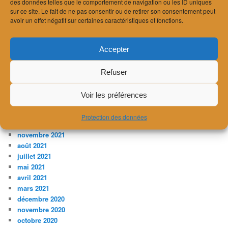
des données telles que le comportement de navigation ou les ID uniques
décembre 2023
sur ce site. Le fait de ne pas consentir ou de retirer son consentement peut
novembre 2023
avoir un effet négatif sur certaines caractéristiques et fonctions.
juillet 2023
avril 2023
février 2023
Accepter
janvier 2023
décembre 2022
Refuser
novembre 2022
août 2022
Voir les préférences
avril 2022
mars 2022
Protection des données
décembre 2021
novembre 2021
août 2021
juillet 2021
mai 2021
avril 2021
mars 2021
décembre 2020
novembre 2020
octobre 2020