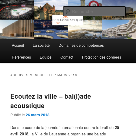
Aller
Aller
au
au
Rech
contenu
contenu
principal
secondaire
EcoAcoustique SA
Menu
Accueil
La société
Domaines de compétences
principal
Références
Equipe
Contact
Protection des données
ARCHIVES MENSUELLES :
MARS 2018
Ecoutez la ville – bal(l)ade
acoustique
Publié le
26 mars 2018
Dans le cadre de la journée internationale contre le bruit du
25
avril 2018
, la Ville de Lausanne a organisé une balade