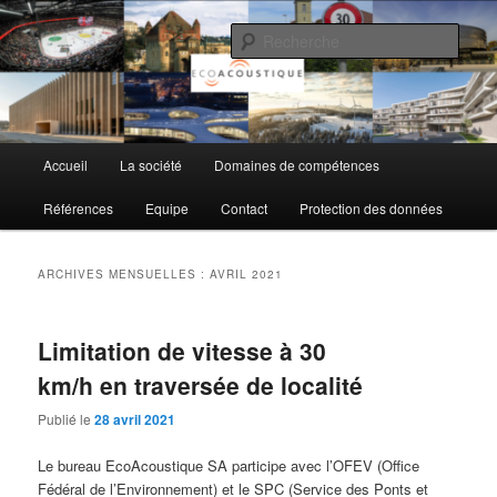
Aller
Aller
au
au
Rech
contenu
contenu
principal
secondaire
EcoAcoustique SA
Menu
Accueil
La société
Domaines de compétences
principal
Références
Equipe
Contact
Protection des données
ARCHIVES MENSUELLES :
AVRIL 2021
Limitation de vitesse à 30
km/h en traversée de localité
Publié le
28 avril 2021
Le bureau EcoAcoustique SA participe avec l’OFEV (Office
Fédéral de l’Environnement) et le SPC (Service des Ponts et