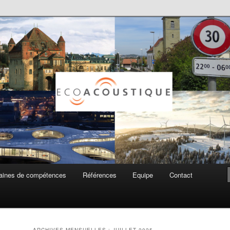
ue SA
ines de compétences
Références
Equipe
Contact