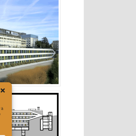
r à
e