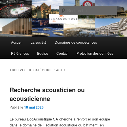
Aller
Aller
au
au
Rech
contenu
contenu
principal
secondaire
EcoAcoustique SA
Menu
Accueil
La société
Domaines de compétences
principal
Références
Equipe
Contact
Protection des données
ARCHIVES DE CATÉGORIE :
ACTU
Recherche acousticien ou
acousticienne
Publié le
18 mai 2026
Le bureau EcoAcoustique SA cherche à renforcer son équipe
dans le domaine de l’isolation acoustique du bâtiment, en