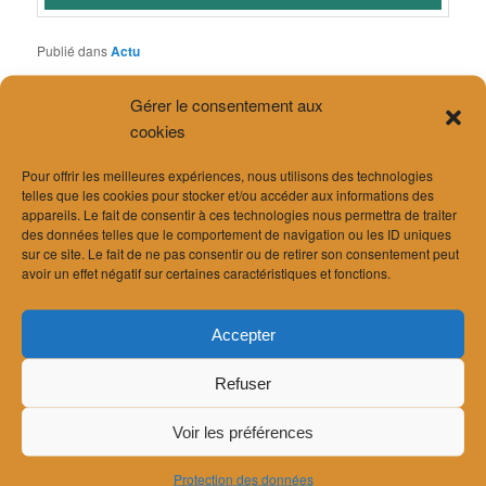
Publié dans
Actu
Gérer le consentement aux
cookies
Meilleurs voeux pour 2026!
Publié le
10 décembre 2025
Pour offrir les meilleures expériences, nous utilisons des technologies
telles que les cookies pour stocker et/ou accéder aux informations des
appareils. Le fait de consentir à ces technologies nous permettra de traiter
Tout le bureau se rassemble pour vous souhaiter de très belles
des données telles que le comportement de navigation ou les ID uniques
fêtes de fin d’année! Que ces instants soient remplis de paix et
sur ce site. Le fait de ne pas consentir ou de retirer son consentement peut
que vos projets puissent voir le jour en 2026!
avoir un effet négatif sur certaines caractéristiques et fonctions.
Nos bureaux seront fermés à partir du vendredi 19 décembre et
jusqu’au lundi 5 janvier 2026.
Accepter
A très bientôt!
Refuser
Publié dans
Actu
Voir les préférences
Protection des données