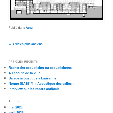
Publié dans
Actu
Navigation
←
Articles plus anciens
des
articles
ARTICLES RÉCENTS
Recherche acousticien ou acousticienne
A l’écoute de la ville
Balade acoustique à Lausanne
Norme SIA181/1 « Acoustique des salles »
Interview sur les radars antibruit
ARCHIVES
mai 2026
avril 2026