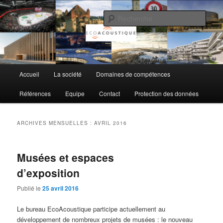
Aller
Aller
au
au
Rech
contenu
contenu
principal
secondaire
EcoAcoustique SA
Menu
Accueil
La société
Domaines de compétences
principal
Références
Equipe
Contact
Protection des données
ARCHIVES MENSUELLES :
AVRIL 2016
Musées et espaces
d’exposition
Publié le
25 avril 2016
Le bureau EcoAcoustique participe actuellement au
développement de nombreux projets de musées : le nouveau