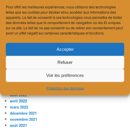
août 2024
Pour offrir les meilleures expériences, nous utilisons des technologies
juillet 2024
telles que les cookies pour stocker et/ou accéder aux informations des
juin 2024
appareils. Le fait de consentir à ces technologies nous permettra de traiter
avril 2024
des données telles que le comportement de navigation ou les ID uniques
sur ce site. Le fait de ne pas consentir ou de retirer son consentement peut
mars 2024
avoir un effet négatif sur certaines caractéristiques et fonctions.
février 2024
janvier 2024
décembre 2023
Accepter
novembre 2023
juillet 2023
Refuser
avril 2023
février 2023
Voir les préférences
janvier 2023
décembre 2022
Protection des données
novembre 2022
août 2022
avril 2022
mars 2022
décembre 2021
novembre 2021
août 2021