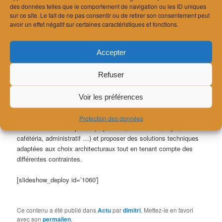
des données telles que le comportement de navigation ou les ID uniques
Le bureau EcoAcoustique participe actuellement au
sur ce site. Le fait de ne pas consentir ou de retirer son consentement peut
développement de nombreux projets de musées : le nouveau
avoir un effet négatif sur certaines caractéristiques et fonctions.
musée cantonal des Beaux-Arts à Lausanne (architectes Barozzi
Veiga Barcelone et FHV Lausanne), le musée du Léman à Nyon
Accepter
(architecte FHV Lausanne), le musée Aquatis (aquarium &
vivarium) à Lausanne (architecte Richter Dahl Rocha Lausanne),
Refuser
le musée NEST à Vevey (architecte Concept Consult Lausanne),
l’Alimentaruim à Vevey (Jenny Architectes Vevey) ou encore la
Maison des Fondateurs Audemars-Piguet au Brassus
Voir les préférences
(architectes Bjarke Ingels Group New York et CCHE Lausanne).
Le bureau EcoAcoustique apporte toute son expérience pour
Protection des données
étudier les divers espaces (exposition, conférence, foyer,
cafétéria, administratif …) et proposer des solutions techniques
adaptées aux choix architecturaux tout en tenant compte des
différentes contraintes.
[slideshow_deploy id=’1060′]
Ce contenu a été publié dans
Actu
par
dimitri
. Mettez-le en favori
avec son
permalien
.