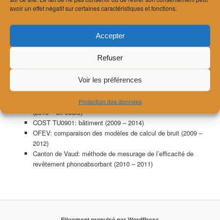
avoir un effet négatif sur certaines caractéristiques et fonctions.
domaines variés comme par exemple:
OFEN: bruit des éoliennes (2014 – 2017)
Accepter
SAMVAZ: étude sur des carrelets phoniques en bois (2014
– 2015)
Refuser
COST FP0702: bruit du marteau (2011 – 2013)
OFEV SIA 181: étude de l’état de la pratique constructive
Voir les préférences
suisse (2011)
OFEV et Cercle Bruit: révision de la DEP (2014 – 2017)
Protection des données
Canton de Vaud et Ville de Lausanne: 30km/h nocturne
(2016 – en cours)
COST TU0901: bâtiment (2009 – 2014)
OFEV: comparaison des modèles de calcul de bruit (2009 –
2012)
Canton de Vaud: méthode de mesurage de l’efficacité de
revêtement phonoabsorbant (2010 – 2011)
Fièrement propulsé par WordPress