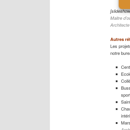
[slideshow
Maitre d’o
Architecte
Autres
ré
Les projet
notre bure
Cen
Ecol
Coll
Buss
spor
Sain
Chav
inté
Mars
Arch