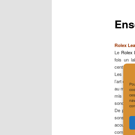
Ens
Rolex Lea
Le
Rolex 
fois un l
centre cult
Les princi
l’art de fa
Pou
au maximu
coo
ces
mis en œu
nav
sonore imp
con
De plus, 
sons produ
acoustiqu
composés 