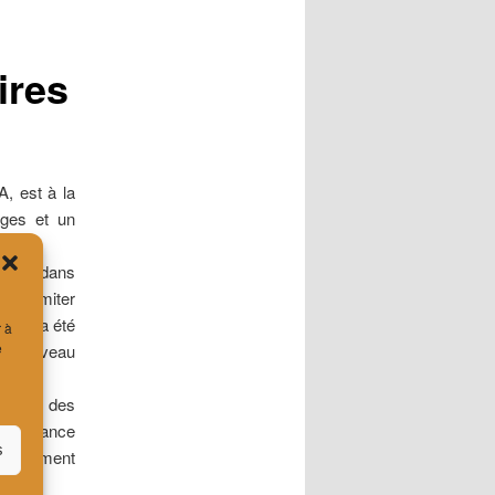
ires
A, est à la
ages et un
daient dans
, de limiter
mant a été
r à
e
 du niveau
partie des
ne ambiance
s
itairement