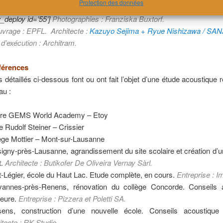
Protection des données
_deploy id=’55’]
Photographies : Franziska Buxtorf.
uvrage
: EPFL. Architec
te :
Kazuyo Sejima + Ryue Nishizawa / SA
 d’exécution :
Arch
itram
.
férences
s détaillés ci-dessous font ou ont fait l’objet d’une étude acoustique 
au :
tre GEMS World Academy – Etoy
e Rudolf Steiner – Crissier
ège Mottier – Mont-sur-Lausanne
igny-près-Lausanne, agrandissement du site scolaire et création d’u
t.
Architecte : Butikofer De Oliveira Vernay Sàrl.
t-Légier, école du Haut Lac. Etude complète, en cours.
Entreprise : I
annes-près-Renens, rénovation du collège Concorde. Conseils 
rieure.
Entreprise : Pizzera et Poletti SA.
ens, construction d’une nouvelle école. Conseils acoustique i
itecte : RK Studio