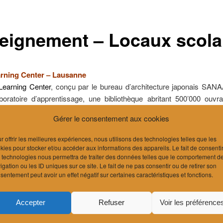
eignement – Locaux scola
rning Center – Lausanne
Learning Center
, conçu par le bureau d’architecture japonais SANA
aboratoire d’apprentissage, une bibliothèque abritant 500’000 ouvr
urel international.
Gérer le consentement aux cookies
paux enjeux acoustiques liés à la conception d’un tel ouvrage rési
ire cohabiter les différents espaces avec pour contrainte architecturale
r offrir les meilleures expériences, nous utilisons des technologies telles que les
m le cloisonnement. Un traitement absorbant acoustique très perfor
kies pour stocker et/ou accéder aux informations des appareils. Le fait de consenti
 technologies nous permettra de traiter des données telles que le comportement d
vre au plafond afin d’obtenir une valeur de décroissance spatiale
igation ou les ID uniques sur ce site. Le fait de ne pas consentir ou de retirer son
ortante.
sentement peut avoir un effet négatif sur certaines caractéristiques et fonctions.
une moquette permettant d’absorber les bruits de pas ainsi qu’une 
its dans l’espace recouvre l’ensemble du plancher. Il en résulte u
Accepter
Refuser
Voir les préférence
e calme et propice à l’apprentissage pour les utilisateurs major
d’étudiants.