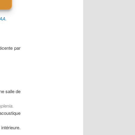
NAA
.
récente par
ne salle de
mplenia.
acoustique
ntérieure.