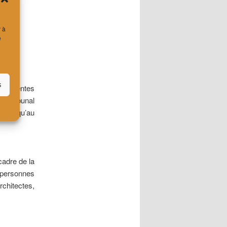
r à
e
s
ifférentes
, Tribunal
nces qu’au
cadre de la
personnes
rchitectes,