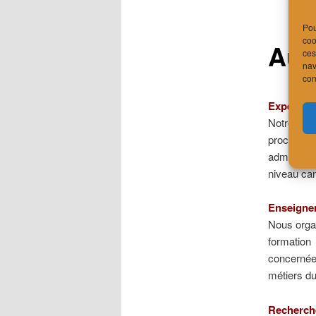
Pou
coo
Aut
ces
nav
con
Expertise
Notre bur
procédure
administr
niveau can
Enseigne
Nous organ
formatio
concernées
métiers du
Recherch