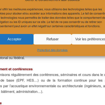
r offrir les meilleures expériences, nous utilisons des technologies telles que les
kies pour stocker et/ou accéder aux informations des appareils. Le fait de consenti
res domaines
 technologies nous permettra de traiter des données telles que le comportement d
igation ou les ID uniques sur ce site. Le fait de ne pas consentir ou de retirer son
sentement peut avoir un effet négatif sur certaines caractéristiques et fonctions.
s judiciaires
Accepter
Refuser
Voir les préférence
eau intervient également lors d’expertises dans le cadre de d
s judiciaires (Justice de Paix, Tribunal des Baux, Tribunal civil
Protection des données
atif, Commission de recours…) tant au niveau des premières insta
tonal ou fédéral.
ment et conférences
isons régulièrement des conférences, séminaires et cours dans le 
n de base (EPF, HES…) ou de la formation continue pour les 
 par l’acoustique environnementale ou architecturale (ingénieurs, a
 bâtiment, administration…).
e