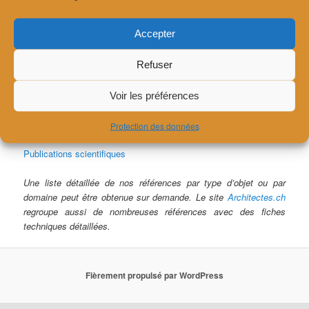
Salles de spectacle – Loisirs
Enseignements – Locaux scolaires
Accepter
Musées – Espaces d’exposition
Habitat
Refuser
Auditoires – Salles de conférence
Bureaux – Espaces administratifs
Santé
Voir les préférences
Bruit dans l’environnement – Installations bruyantes
Recherche et développement
Protection des données
Formation et conférences
Publications scientifiques
Une liste détaillée de nos références par type d’objet ou par
domaine peut être obtenue sur demande. Le site
Architectes.ch
regroupe aussi de nombreuses références avec des fiches
techniques détaillées.
Fièrement propulsé par WordPress