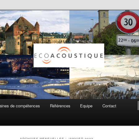
ue SA
ines de compétences
Références
Equipe
Contact