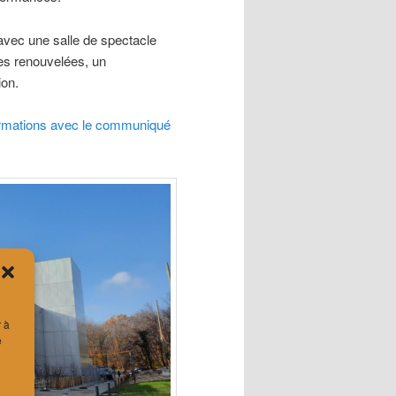
 avec une salle de spectacle
ues renouvelées, un
ion.
ormations avec le communiqué
r à
e