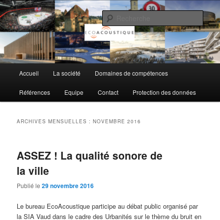
Aller
Aller
au
au
Rech
contenu
contenu
principal
secondaire
EcoAcoustique SA
Menu
Accueil
La société
Domaines de compétences
principal
Références
Equipe
Contact
Protection des données
ARCHIVES MENSUELLES :
NOVEMBRE 2016
ASSEZ ! La qualité sonore de
la ville
Publié le
29 novembre 2016
Le bureau EcoAcoustique participe au débat public organisé par
la SIA Vaud dans le cadre des Urbanités sur le thème du bruit en