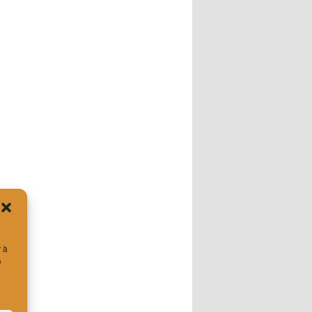
r à
e