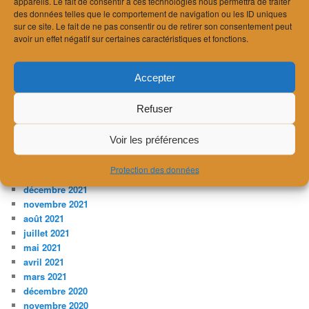
février 2024
appareils. Le fait de consentir à ces technologies nous permettra de traiter
des données telles que le comportement de navigation ou les ID uniques
janvier 2024
sur ce site. Le fait de ne pas consentir ou de retirer son consentement peut
décembre 2023
avoir un effet négatif sur certaines caractéristiques et fonctions.
novembre 2023
juillet 2023
avril 2023
Accepter
février 2023
janvier 2023
Refuser
décembre 2022
novembre 2022
Voir les préférences
août 2022
avril 2022
Protection des données
mars 2022
décembre 2021
novembre 2021
août 2021
juillet 2021
mai 2021
avril 2021
mars 2021
décembre 2020
novembre 2020