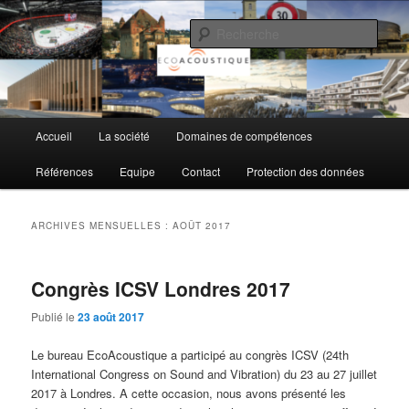
Aller
Aller
au
au
Rech
contenu
contenu
principal
secondaire
EcoAcoustique SA
Menu
Accueil
La société
Domaines de compétences
principal
Références
Equipe
Contact
Protection des données
ARCHIVES MENSUELLES :
AOÛT 2017
Congrès ICSV Londres 2017
Publié le
23 août 2017
Le bureau EcoAcoustique a participé au congrès ICSV (24th
International Congress on Sound and Vibration) du 23 au 27 juillet
2017 à Londres. A cette occasion, nous avons présenté les