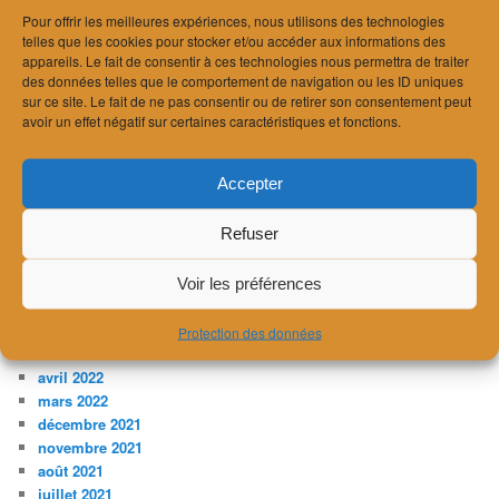
août 2024
Pour offrir les meilleures expériences, nous utilisons des technologies
juillet 2024
telles que les cookies pour stocker et/ou accéder aux informations des
juin 2024
appareils. Le fait de consentir à ces technologies nous permettra de traiter
avril 2024
des données telles que le comportement de navigation ou les ID uniques
mars 2024
sur ce site. Le fait de ne pas consentir ou de retirer son consentement peut
février 2024
avoir un effet négatif sur certaines caractéristiques et fonctions.
janvier 2024
décembre 2023
Accepter
novembre 2023
juillet 2023
Refuser
avril 2023
février 2023
janvier 2023
Voir les préférences
décembre 2022
novembre 2022
Protection des données
août 2022
avril 2022
mars 2022
décembre 2021
novembre 2021
août 2021
juillet 2021