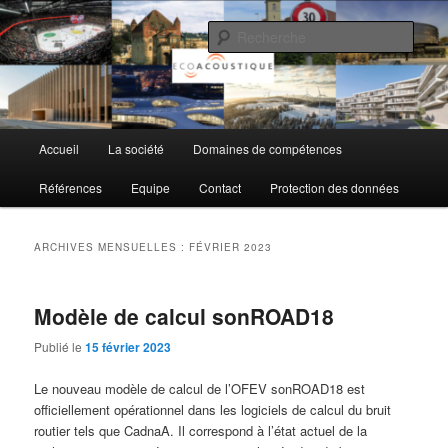
Aller
Aller
au
au
Rech
contenu
contenu
principal
secondaire
EcoAcoustique SA
Menu
Accueil
La société
Domaines de compétences
principal
Références
Equipe
Contact
Protection des données
ARCHIVES MENSUELLES :
FÉVRIER 2023
Modèle de calcul sonROAD18
Publié le
15 février 2023
Le nouveau modèle de calcul de l’OFEV sonROAD18 est
officiellement opérationnel dans les logiciels de calcul du bruit
routier tels que CadnaA. Il correspond à l’état actuel de la