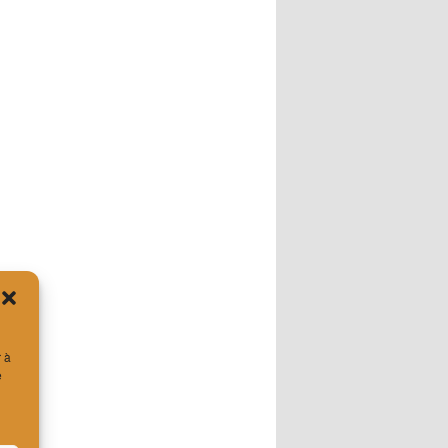
r à
e