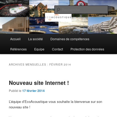
Aller
Aller
au
au
Rech
contenu
contenu
principal
secondaire
EcoAcoustique SA
Menu
Accueil
La société
Domaines de compétences
principal
Références
Equipe
Contact
Protection des données
ARCHIVES MENSUELLES :
FÉVRIER 2014
Nouveau site Internet !
Publié le
17 février 2014
L’équipe d’EcoAcoustique vous souhaite la bienvenue sur son
nouveau site !