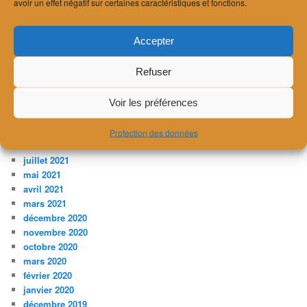
avril 2023
avoir un effet négatif sur certaines caractéristiques et fonctions.
février 2023
janvier 2023
Accepter
décembre 2022
novembre 2022
Refuser
août 2022
avril 2022
mars 2022
Voir les préférences
décembre 2021
novembre 2021
Protection des données
août 2021
juillet 2021
mai 2021
avril 2021
mars 2021
décembre 2020
novembre 2020
octobre 2020
mars 2020
février 2020
janvier 2020
décembre 2019