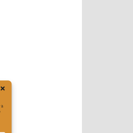
r à
e