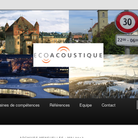
ue SA
ines de compétences
Références
Equipe
Contact