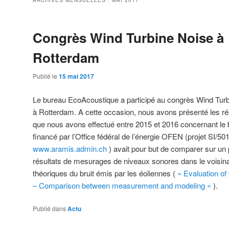
ARCHIVES MENSUELLES :
MAI 2017
Congrès Wind Turbine Noise à
Rotterdam
Publié le
15 mai 2017
Le bureau EcoAcoustique a participé au congrès Wind Turb
à Rotterdam. A cette occasion, nous avons présenté les rés
que nous avons effectué entre 2015 et 2016 concernant le b
financé par l’Office fédéral de l’énergie OFEN (projet
SI/50
www.aramis.admin.ch
) avait pour but de comparer sur un p
résultats de mesurages de niveaux sonores dans le voisin
théoriques du bruit émis par les éoliennes (
» Evaluation of
– Comparison between measurement and modeling «
).
Publié dans
Actu