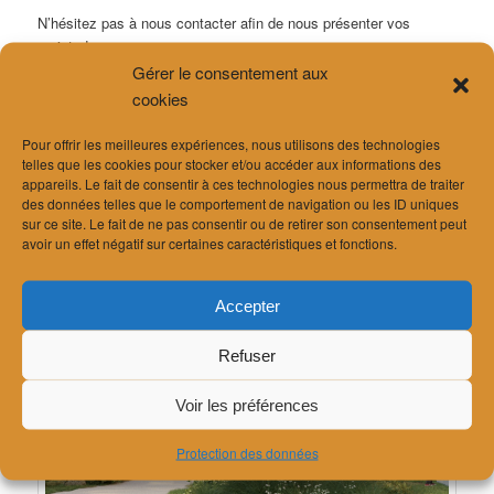
N’hésitez pas à nous contacter afin de nous présenter vos
projets !
Gérer le consentement aux
Quelques exemples :
cookies
Source
https://schl.ch/projets/bussigny-iii
, Création de 2
Pour offrir les meilleures expériences, nous utilisons des technologies
immeubles à Bussigny, projet sur concours
telles que les cookies pour stocker et/ou accéder aux informations des
appareils. Le fait de consentir à ces technologies nous permettra de traiter
des données telles que le comportement de navigation ou les ID uniques
sur ce site. Le fait de ne pas consentir ou de retirer son consentement peut
avoir un effet négatif sur certaines caractéristiques et fonctions.
Accepter
Refuser
Voir les préférences
Protection des données