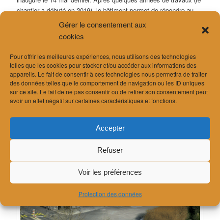
chantier a débuté en 2019), le bâtiment permet de répondre au
mieux aux besoins des enfants et adolescents soignés ici en
Gérer le consentement aux
réunissant tous les services spécialisés de la pédiatrie.
cookies
Le bureau EcoAcoustique a suivi le projet avec l’architecte
Pour offrir les meilleures expériences, nous utilisons des technologies
durant toutes les phases de la réalisation. Un soin particulier a
telles que les cookies pour stocker et/ou accéder aux informations des
été apporté à l’isolation acoustique du bâtiment afin de garantir
appareils. Le fait de consentir à ces technologies nous permettra de traiter
un confort pour ses utilisateurs.
des données telles que le comportement de navigation ou les ID uniques
sur ce site. Le fait de ne pas consentir ou de retirer son consentement peut
avoir un effet négatif sur certaines caractéristiques et fonctions.
Source des images: CHUV
Accepter
Refuser
Voir les préférences
Protection des données