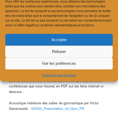
Pour offrir les meilleures expériences, nous utilisons des technologies
telles que les cookies pour stocker et/ou accéder aux informations des
Publié le
4 novembre 2022
appareils. Le fait de consentir à ces technologies nous permettra de traiter
des données telles que le comportement de navigation ou les ID uniques
Le bureau EcoAcoustique a organisé pour la Société suisse
sur ce site. Le fait de ne pas consentir ou de retirer son consentement peut
avoir un effet négatif sur certaines caractéristiques et fonctions.
d’acoustique (
SGA-SSA
) une journée de séminaires qui a eu lieu
à la
Vaudoise Arena
à Lausanne le
jeudi 3 novembre 2022
.
Accepter
Le thème général de la journée était l’acoustiques des
installations sportives et différentes conférences ont été
Refuser
programmées sur la journée. Une partie de ces conférences a
porté directement sur le centre sportif de Malley (Vaudoise
Voir les préférences
Arena) et finalement, une visite guidée a été réalisée sur place
en présence d’architectes du bureau Pont12.
Protection des données
Lors de cette journée, le bureau EcoAcoustique a présenté 2
conférences que vous trouvez en PDF sur les liens internet ci-
dessous :
Acoustique intérieure des salles de gymnastique par Victor
Desarnaulds :
SSA22_Presentation_vd_Gym_FR