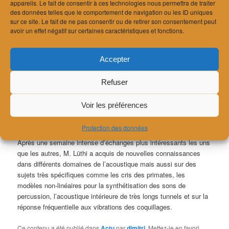
appareils. Le fait de consentir à ces technologies nous permettra de traiter
des données telles que le comportement de navigation ou les ID uniques
Le Forum Acusticum 2023 (convention de l’association
sur ce site. Le fait de ne pas consentir ou de retirer son consentement peut
européenne d’acoustique) a eu lieu cette année à Turin en
avoir un effet négatif sur certaines caractéristiques et fonctions.
septembre, réunissant plus de 1000 experts en acoustique du
monde entier.
Accepter
Un de nos collaborateurs a participé aux conférences tout au
long de la semaine et y a notamment présenté notre dernière
Refuser
publication scientifique sur l’acoustique intérieure des salles de
gymnastique (
Reverberation time in sports halls: Analysis of a
Voir les préférences
large database of in-situ measurements and simulations
according to absorption positions
).
Protection des données
Après une semaine intense d’échanges plus intéressants les uns
que les autres, M. Lüthi a acquis de nouvelles connaissances
dans différents domaines de l’acoustique mais aussi sur des
sujets très spécifiques comme les cris des primates, les
modèles non-linéaires pour la synthétisation des sons de
percussion, l’acoustique intérieure de très longs tunnels et sur la
réponse fréquentielle aux vibrations des coquillages.
Ce contenu a été publié dans
Actu
par
dimitri
. Mettez-le en favori