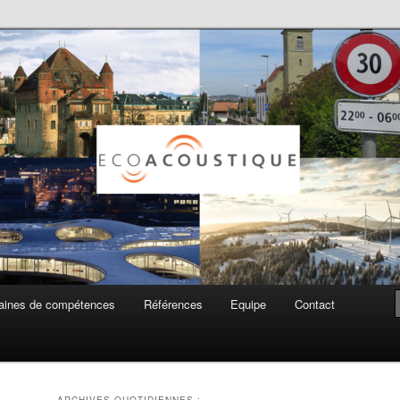
ue SA
ines de compétences
Références
Equipe
Contact