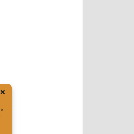
r à
e