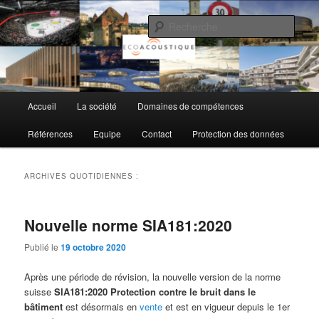
Aller
Aller
au
au
Rech
contenu
contenu
principal
secondaire
EcoAcoustique SA
Menu
Accueil
La société
Domaines de compétences
principal
Références
Equipe
Contact
Protection des données
ARCHIVES QUOTIDIENNES :
Nouvelle norme SIA181:2020
Publié le
19 octobre 2020
Après une période de révision, la nouvelle version de la norme
suisse
SIA181:2020 Protection contre le bruit dans le
bâtiment
est désormais en
vente
et est en vigueur depuis le 1er