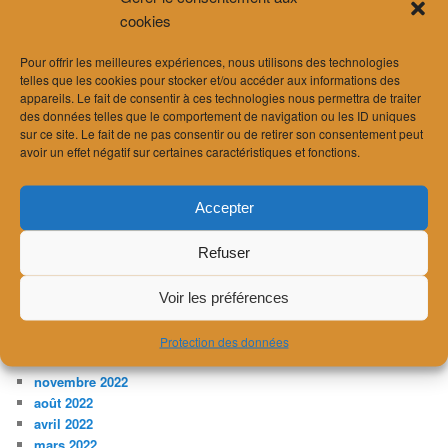
février 2025
cookies
décembre 2024
novembre 2024
Pour offrir les meilleures expériences, nous utilisons des technologies
septembre 2024
telles que les cookies pour stocker et/ou accéder aux informations des
août 2024
appareils. Le fait de consentir à ces technologies nous permettra de traiter
juillet 2024
des données telles que le comportement de navigation ou les ID uniques
juin 2024
sur ce site. Le fait de ne pas consentir ou de retirer son consentement peut
avril 2024
avoir un effet négatif sur certaines caractéristiques et fonctions.
mars 2024
février 2024
Accepter
janvier 2024
décembre 2023
Refuser
novembre 2023
juillet 2023
avril 2023
Voir les préférences
février 2023
janvier 2023
Protection des données
décembre 2022
novembre 2022
août 2022
avril 2022
mars 2022