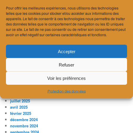
Recherche acousticien ou acousticienne
Pour offrir les meilleures expériences, nous utilisons des technologies
A l’écoute de la ville
telles que les cookies pour stocker et/ou accéder aux informations des
Balade acoustique à Lausanne
appareils. Le fait de consentir à ces technologies nous permettra de traiter
Norme SIA181/1 « Acoustique des salles »
des données telles que le comportement de navigation ou les ID uniques
Interview sur les radars antibruit
sur ce site. Le fait de ne pas consentir ou de retirer son consentement peut
avoir un effet négatif sur certaines caractéristiques et fonctions.
ARCHIVES
mai 2026
Accepter
avril 2026
mars 2026
Refuser
février 2026
janvier 2026
Voir les préférences
décembre 2025
novembre 2025
Protection des données
octobre 2025
juillet 2025
avril 2025
février 2025
décembre 2024
novembre 2024
septembre 2024