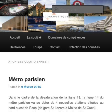
Aller
Aller
au
au
Rech
contenu
contenu
principal
secondaire
EcoAcoustique SA
Menu
Accueil
La société
Domaines de compétences
principal
Références
Equipe
Contact
Protection des données
ARCHIVES QUOTIDIENNES :
Métro parisien
Publié le
9 février 2015
Dans le cadre de la désaturation de la ligne 13, la ligne 14 du
métro parisien va se doter de 4 nouvelles stations situées au
nord-ouest de Paris (de gare St Lazare à Mairie de St Ouen).