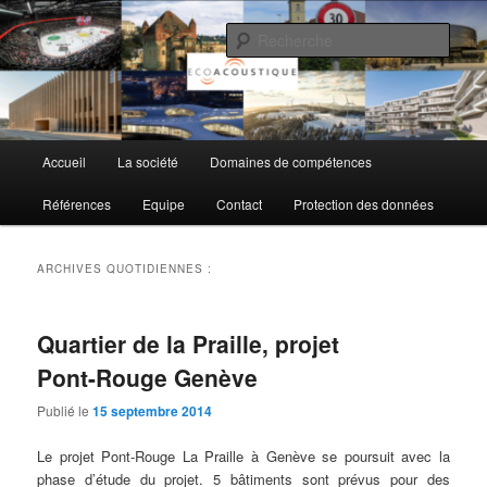
Aller
Aller
au
au
Rech
contenu
contenu
principal
secondaire
EcoAcoustique SA
Menu
Accueil
La société
Domaines de compétences
principal
Références
Equipe
Contact
Protection des données
ARCHIVES QUOTIDIENNES :
Quartier de la Praille, projet
Pont-Rouge Genève
Publié le
15 septembre 2014
Le projet Pont-Rouge La Praille à Genève se poursuit avec la
phase d’étude du projet. 5 bâtiments sont prévus pour des