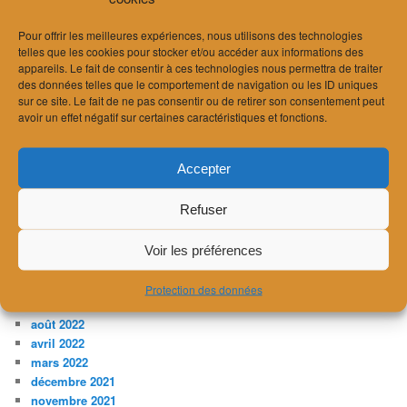
septembre 2024
Pour offrir les meilleures expériences, nous utilisons des technologies
août 2024
telles que les cookies pour stocker et/ou accéder aux informations des
juillet 2024
appareils. Le fait de consentir à ces technologies nous permettra de traiter
juin 2024
des données telles que le comportement de navigation ou les ID uniques
avril 2024
sur ce site. Le fait de ne pas consentir ou de retirer son consentement peut
mars 2024
avoir un effet négatif sur certaines caractéristiques et fonctions.
février 2024
janvier 2024
Accepter
décembre 2023
novembre 2023
Refuser
juillet 2023
avril 2023
février 2023
Voir les préférences
janvier 2023
décembre 2022
Protection des données
novembre 2022
août 2022
avril 2022
mars 2022
décembre 2021
novembre 2021