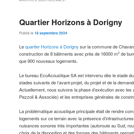
ARCHIVES QUOTIDIENNES :
Quartier Horizons à Dorigny
Publié le
18 septembre 2024
Le
quartier Horizons à Dorigny
sur la commune de Chavann
construction de 8 bâtiments avec près de 16000 m
de bur
2
que 900 nouveaux logements.
Le bureau EcoAcoustique SA est intervenu dès le stade du 
stades suivants de l’avant-projet, du projet et de la deman
Actuellement, nous suivons la phase d’exécution avec les a
Pezzoli & Associés) et les entreprises générales de construc
La problématique acoustique principale était de rendre comp
logements sur ce terrain avec la présence d’infrastructures
nuisances sonores très importantes (autoroute au Sud, rou
choix de la disposition et des formes des bâtiments permette