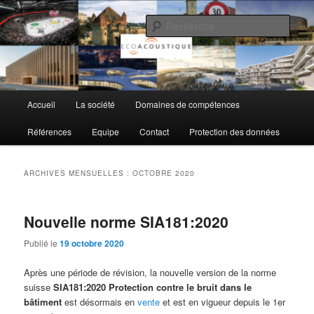
Aller
Aller
au
au
Rech
contenu
contenu
principal
secondaire
EcoAcoustique SA
Menu
Accueil
La société
Domaines de compétences
principal
Références
Equipe
Contact
Protection des données
ARCHIVES MENSUELLES :
OCTOBRE 2020
Nouvelle norme SIA181:2020
Publié le
19 octobre 2020
Après une période de révision, la nouvelle version de la norme
suisse
SIA181:2020 Protection contre le bruit dans le
bâtiment
est désormais en
vente
et est en vigueur depuis le 1er