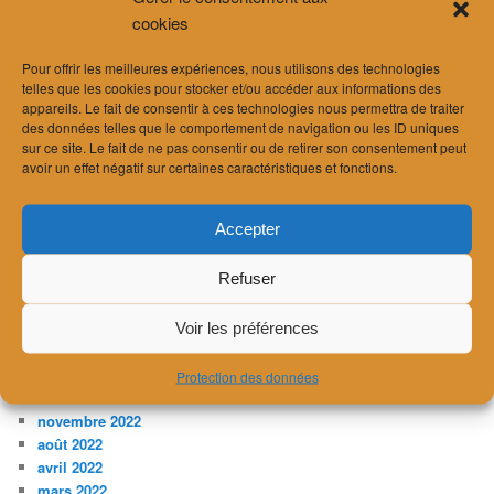
février 2025
cookies
décembre 2024
novembre 2024
Pour offrir les meilleures expériences, nous utilisons des technologies
septembre 2024
telles que les cookies pour stocker et/ou accéder aux informations des
août 2024
appareils. Le fait de consentir à ces technologies nous permettra de traiter
juillet 2024
des données telles que le comportement de navigation ou les ID uniques
juin 2024
sur ce site. Le fait de ne pas consentir ou de retirer son consentement peut
avril 2024
avoir un effet négatif sur certaines caractéristiques et fonctions.
mars 2024
février 2024
Accepter
janvier 2024
décembre 2023
Refuser
novembre 2023
juillet 2023
avril 2023
Voir les préférences
février 2023
janvier 2023
Protection des données
décembre 2022
novembre 2022
août 2022
avril 2022
mars 2022