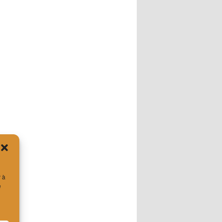
r à
e