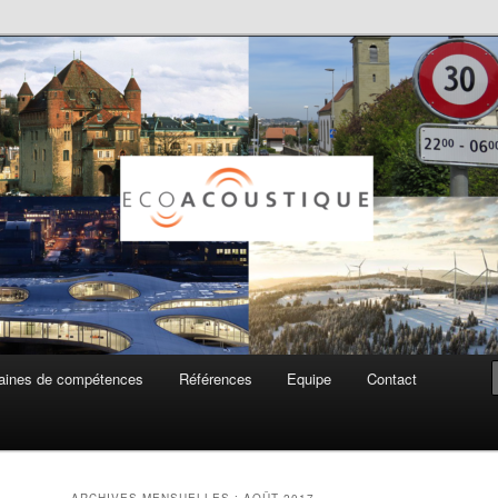
ue SA
ines de compétences
Références
Equipe
Contact