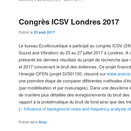
ARCHIVES MENSUELLES :
AOÛT 2017
Congrès ICSV Londres 2017
Publié le
23 août 2017
Le bureau EcoAcoustique a participé au congrès ICSV (24t
Sound and Vibration) du 23 au 27 juillet 2017 à Londres. A
présenté les derniers résultats du projet de recherche que
et 2017 concernant le bruit des éoliennes. Ce projet financé 
l’énergie OFEN (projet
SI/501150, résumé sur
www.aramis
une première étape de comparer différentes méthodes d’éva
(par modélisation et par mesurages). Dans une deuxième éta
de manière plus détaillée des enregistrements du bruit des 
rapport à la problématique du bruit de fond ainsi que des f
(
« Influence of background noise and frequency analysis of
Publié dans
Actu