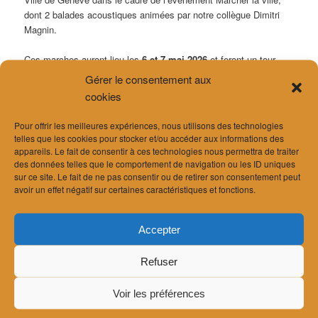
dont 2 balades acoustiques animées par notre collègue Dimitri
Magnin.
Ces marches auront lieu les
6 et 7 mai 2026
et feront un tour
d’horizon du bruit à Genève, dans 2 quartiers: La Jonction et St-
Gérer le consentement aux
Jean.
cookies
Le lien pour s’inscrire:
« Marcher la ville »: un programme de
Pour offrir les meilleures expériences, nous utilisons des technologies
balades pour (re)découvrir l’espace public | Ville de Genève –
telles que les cookies pour stocker et/ou accéder aux informations des
Site officiel
appareils. Le fait de consentir à ces technologies nous permettra de traiter
des données telles que le comportement de navigation ou les ID uniques
sur ce site. Le fait de ne pas consentir ou de retirer son consentement peut
Flyer:
https://vdgbox.ville-
avoir un effet négatif sur certaines caractéristiques et fonctions.
geneve.ch/index.php/s/txNRZnks7j2qDg8
Accepter
Refuser
Voir les préférences