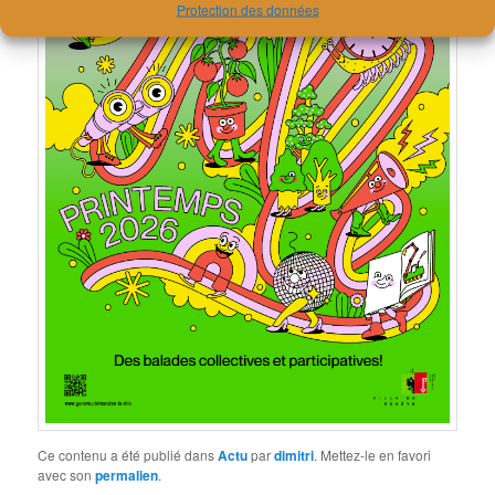
Protection des données
Ce contenu a été publié dans
Actu
par
dimitri
. Mettez-le en favori
avec son
permalien
.