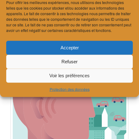
Pour offrir les meilleures expériences, nous utilisons des technologies
Le lien pour le rapport européen est ici:
telles que les cookies pour stocker et/ou accéder aux informations des
https://www.eea.europa.eu/en/analysis/publications/environmental-
appareils. Le fait de consentir à ces technologies nous permettra de traiter
noise-in-europe-2025
des données telles que le comportement de navigation ou les ID uniques
sur ce site. Le fait de ne pas consentir ou de retirer son consentement peut
avoir un effet négatif sur certaines caractéristiques et fonctions.
Accepter
Refuser
Voir les préférences
Protection des données