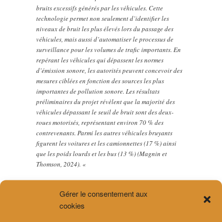
bruits excessifs générés par les véhicules. Cette
technologie permet non seulement d’identifier les
niveaux de bruit les plus élevés lors du passage des
véhicules, mais aussi d’automatiser le processus de
surveillance pour les volumes de trafic importants. En
repérant les véhicules qui dépassent les normes
d’émission sonore, les autorités peuvent concevoir des
mesures ciblées en fonction des sources les plus
importantes de pollution sonore. Les résultats
préliminaires du projet révèlent que la majorité des
véhicules dépassant le seuil de bruit sont des deux-
roues motorisés, représentant environ 70 % des
contrevenants. Parmi les autres véhicules bruyants
figurent les voitures et les camionnettes (17 %) ainsi
que les poids lourds et les bus (13 %) (Magnin et
Thomson, 2024). «
Le lien pour l’accès à cette étude est le suivant:
Gérer le consentement aux
https://www.aramis.admin.ch/Texte/?
cookies
ProjectID=55820&Sprache=fr-CH