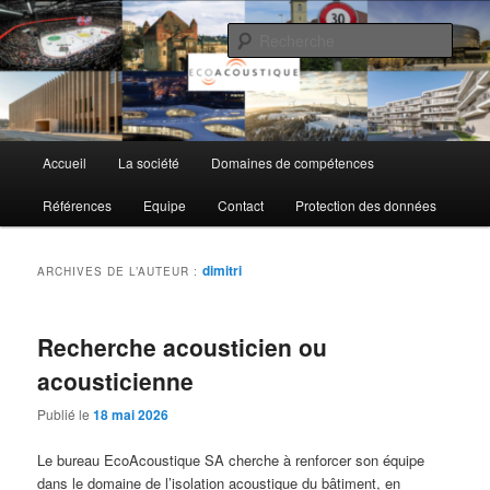
Aller
Aller
au
au
Rech
contenu
contenu
principal
secondaire
EcoAcoustique SA
Menu
Accueil
La société
Domaines de compétences
principal
Références
Equipe
Contact
Protection des données
dimitri
ARCHIVES DE L’AUTEUR :
Recherche acousticien ou
acousticienne
Publié le
18 mai 2026
Le bureau EcoAcoustique SA cherche à renforcer son équipe
dans le domaine de l’isolation acoustique du bâtiment, en