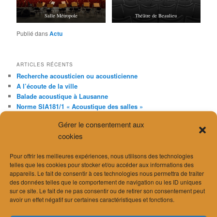
Salle Métropole
Théâtre de Beaulieu
Publié dans
Actu
ARTICLES RÉCENTS
Recherche acousticien ou acousticienne
A l’écoute de la ville
Balade acoustique à Lausanne
Norme SIA181/1 « Acoustique des salles »
Interview sur les radars antibruit
Gérer le consentement aux
cookies
ARCHIVES
mai 2026
Pour offrir les meilleures expériences, nous utilisons des technologies
avril 2026
telles que les cookies pour stocker et/ou accéder aux informations des
mars 2026
appareils. Le fait de consentir à ces technologies nous permettra de traiter
des données telles que le comportement de navigation ou les ID uniques
février 2026
sur ce site. Le fait de ne pas consentir ou de retirer son consentement peut
janvier 2026
avoir un effet négatif sur certaines caractéristiques et fonctions.
décembre 2025
novembre 2025