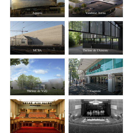
Aquatis
Vaudoise Arena
MCBA
Théâtre de l’Arsenic
Théâtre de Vidy
Capitole