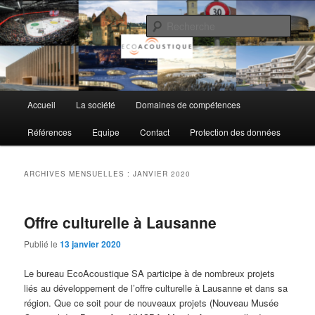
Aller
Aller
au
au
Rech
contenu
contenu
principal
secondaire
EcoAcoustique SA
Menu
Accueil
La société
Domaines de compétences
principal
Références
Equipe
Contact
Protection des données
ARCHIVES MENSUELLES :
JANVIER 2020
Offre culturelle à Lausanne
Publié le
13 janvier 2020
Le bureau EcoAcoustique SA participe à de nombreux projets
liés au développement de l’offre culturelle à Lausanne et dans sa
région. Que ce soit pour de nouveaux projets (Nouveau Musée