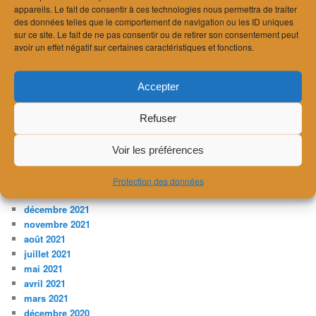
mars 2024
appareils. Le fait de consentir à ces technologies nous permettra de traiter
février 2024
des données telles que le comportement de navigation ou les ID uniques
janvier 2024
sur ce site. Le fait de ne pas consentir ou de retirer son consentement peut
décembre 2023
avoir un effet négatif sur certaines caractéristiques et fonctions.
novembre 2023
juillet 2023
Accepter
avril 2023
février 2023
Refuser
janvier 2023
décembre 2022
novembre 2022
Voir les préférences
août 2022
avril 2022
Protection des données
mars 2022
décembre 2021
novembre 2021
août 2021
juillet 2021
mai 2021
avril 2021
mars 2021
décembre 2020