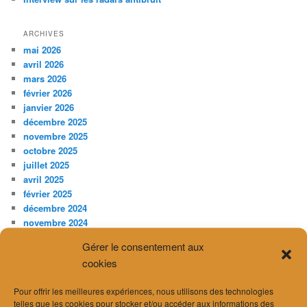
ARCHIVES
mai 2026
avril 2026
mars 2026
février 2026
janvier 2026
décembre 2025
novembre 2025
octobre 2025
juillet 2025
avril 2025
février 2025
décembre 2024
novembre 2024
septembre 2024
Gérer le consentement aux
août 2024
cookies
juillet 2024
juin 2024
Pour offrir les meilleures expériences, nous utilisons des technologies
avril 2024
telles que les cookies pour stocker et/ou accéder aux informations des