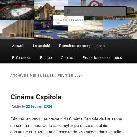
Aller
Aller
au
au
Rech
contenu
contenu
principal
secondaire
EcoAcoustique SA
Menu
Accueil
La société
Domaines de compétences
principal
Références
Equipe
Contact
Protection des données
ARCHIVES MENSUELLES :
FÉVRIER 2024
Cinéma Capitole
Publié le
22 février 2024
Débutés en 2021, les travaux du Cinéma Capitole de Lausanne
se sont terminés. Cette salle mythique et spectaculaire,
construite en 1920, a une capacité de 750 sièges dans la salle