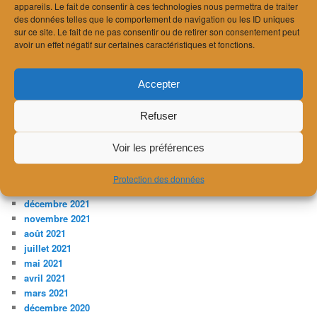
appareils. Le fait de consentir à ces technologies nous permettra de traiter
février 2024
des données telles que le comportement de navigation ou les ID uniques
janvier 2024
sur ce site. Le fait de ne pas consentir ou de retirer son consentement peut
décembre 2023
avoir un effet négatif sur certaines caractéristiques et fonctions.
novembre 2023
juillet 2023
Accepter
avril 2023
février 2023
janvier 2023
Refuser
décembre 2022
novembre 2022
Voir les préférences
août 2022
avril 2022
Protection des données
mars 2022
décembre 2021
novembre 2021
août 2021
juillet 2021
mai 2021
avril 2021
mars 2021
décembre 2020