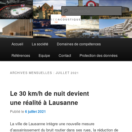
Aller
Aller
au
au
Rech
contenu
contenu
principal
secondaire
EcoAcoustique SA
Menu
Accueil
La société
Domaines de compétences
principal
Références
Equipe
Contact
Protection des données
ARCHIVES MENSUELLES :
JUILLET 2021
Le 30 km/h de nuit devient
une réalité à Lausanne
Publié le
6 juillet 2021
La ville de Lausanne intègre une nouvelle mesure
d’assainissement du bruit routier dans ses rues, la réduction de