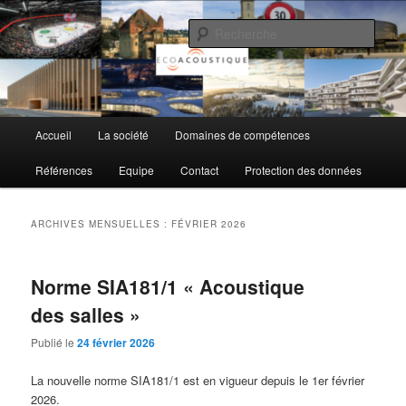
Aller
Aller
au
au
Rech
contenu
contenu
principal
secondaire
EcoAcoustique SA
Menu
Accueil
La société
Domaines de compétences
principal
Références
Equipe
Contact
Protection des données
ARCHIVES MENSUELLES :
FÉVRIER 2026
Norme SIA181/1 « Acoustique
des salles »
Publié le
24 février 2026
La nouvelle norme SIA181/1 est en vigueur depuis le 1er février
2026.