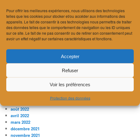
septembre 2024
août 2024
Pour offrir les meilleures expériences, nous utilisons des technologies
telles que les cookies pour stocker et/ou accéder aux informations des
juillet 2024
appareils. Le fait de consentir à ces technologies nous permettra de traiter
juin 2024
des données telles que le comportement de navigation ou les ID uniques
avril 2024
sur ce site. Le fait de ne pas consentir ou de retirer son consentement peut
mars 2024
avoir un effet négatif sur certaines caractéristiques et fonctions.
février 2024
janvier 2024
décembre 2023
Accepter
novembre 2023
juillet 2023
Refuser
avril 2023
février 2023
Voir les préférences
janvier 2023
décembre 2022
Protection des données
novembre 2022
août 2022
avril 2022
mars 2022
décembre 2021
novembre 2021