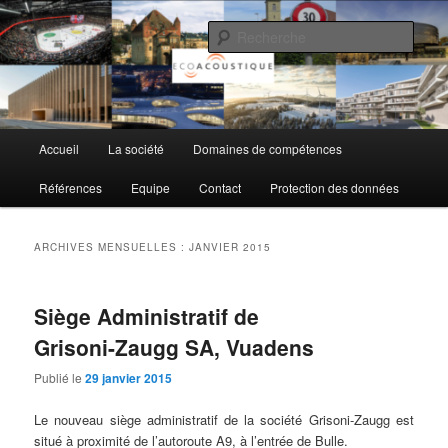
Aller
Aller
au
au
Rech
contenu
contenu
principal
secondaire
EcoAcoustique SA
Menu
Accueil
La société
Domaines de compétences
principal
Références
Equipe
Contact
Protection des données
ARCHIVES MENSUELLES :
JANVIER 2015
Siège Administratif de
Grisoni-Zaugg SA, Vuadens
Publié le
29 janvier 2015
Le nouveau siège administratif de la société Grisoni-Zaugg est
situé à proximité de l’autoroute A9, à l’entrée de Bulle.