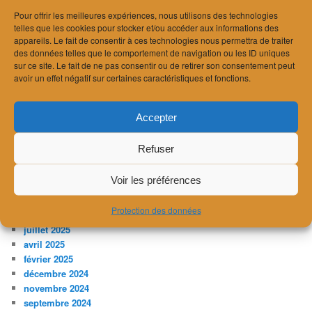
Recherche acousticien ou acousticienne
Pour offrir les meilleures expériences, nous utilisons des technologies
A l’écoute de la ville
telles que les cookies pour stocker et/ou accéder aux informations des
Balade acoustique à Lausanne
appareils. Le fait de consentir à ces technologies nous permettra de traiter
Norme SIA181/1 « Acoustique des salles »
des données telles que le comportement de navigation ou les ID uniques
Interview sur les radars antibruit
sur ce site. Le fait de ne pas consentir ou de retirer son consentement peut
avoir un effet négatif sur certaines caractéristiques et fonctions.
ARCHIVES
mai 2026
Accepter
avril 2026
mars 2026
Refuser
février 2026
janvier 2026
Voir les préférences
décembre 2025
novembre 2025
Protection des données
octobre 2025
juillet 2025
avril 2025
février 2025
décembre 2024
novembre 2024
septembre 2024