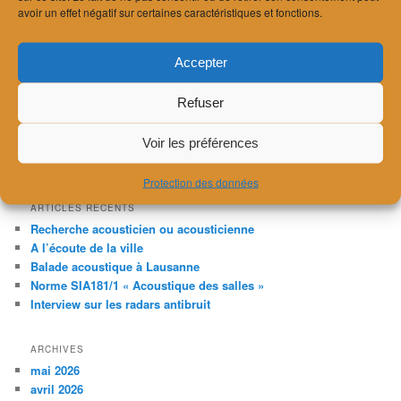
conférence sur la conception acoustique des constructions en
avoir un effet négatif sur certaines caractéristiques et fonctions.
bois en lien avec la prise en compte des transmissions latérales.
Cet événement aura lieu le
mercredi 29 novembre de 8h30 à
Accepter
12h au Casino de Montbenon (salon bleu) à Lausanne
. Lien
vers le descriptif plus détaillé et l’inscription (obligatoire) :
Refuser
https://resonances-bois.ch/resonance-tech-montbenon/
Voir les préférences
Publié dans
Actu
Protection des données
ARTICLES RÉCENTS
Recherche acousticien ou acousticienne
A l’écoute de la ville
Balade acoustique à Lausanne
Norme SIA181/1 « Acoustique des salles »
Interview sur les radars antibruit
ARCHIVES
mai 2026
avril 2026