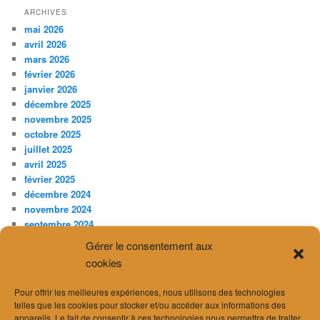
ARCHIVES
mai 2026
avril 2026
mars 2026
février 2026
janvier 2026
décembre 2025
novembre 2025
octobre 2025
juillet 2025
avril 2025
février 2025
décembre 2024
novembre 2024
septembre 2024
août 2024
Gérer le consentement aux
juillet 2024
cookies
juin 2024
avril 2024
Pour offrir les meilleures expériences, nous utilisons des technologies
mars 2024
telles que les cookies pour stocker et/ou accéder aux informations des
février 2024
appareils. Le fait de consentir à ces technologies nous permettra de traiter