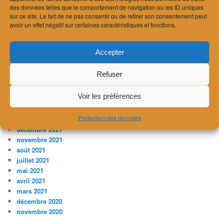
janvier 2024
des données telles que le comportement de navigation ou les ID uniques
sur ce site. Le fait de ne pas consentir ou de retirer son consentement peut
décembre 2023
avoir un effet négatif sur certaines caractéristiques et fonctions.
novembre 2023
juillet 2023
avril 2023
Accepter
février 2023
janvier 2023
Refuser
décembre 2022
novembre 2022
Voir les préférences
août 2022
avril 2022
Protection des données
mars 2022
décembre 2021
novembre 2021
août 2021
juillet 2021
mai 2021
avril 2021
mars 2021
décembre 2020
novembre 2020