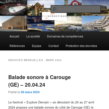
Aller
Aller
au
au
Rech
contenu
contenu
principal
secondaire
EcoAcoustique SA
Menu
Accueil
La société
Domaines de compétences
principal
Références
Equipe
Contact
Protection des données
ARCHIVES MENSUELLES :
MARS 2024
Balade sonore à Carouge
(GE) – 20.04.24
Publié le
28 mars 2024
Le festival « Explore Demain » se déroulant du 20 au 27 avril
2024 propose une balade sonore du côté de Carouge (GE) le