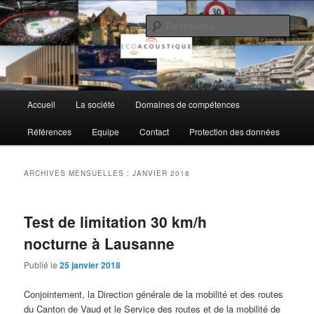
Aller
Aller
au
au
Rech
contenu
contenu
principal
secondaire
EcoAcoustique SA
Menu
Accueil
La société
Domaines de compétences
principal
Références
Equipe
Contact
Protection des données
ARCHIVES MENSUELLES :
JANVIER 2018
Test de limitation 30 km/h
nocturne à Lausanne
Publié le
25 janvier 2018
Conjointement, la Direction générale de la mobilité et des routes
du Canton de Vaud et le Service des routes et de la mobilité de