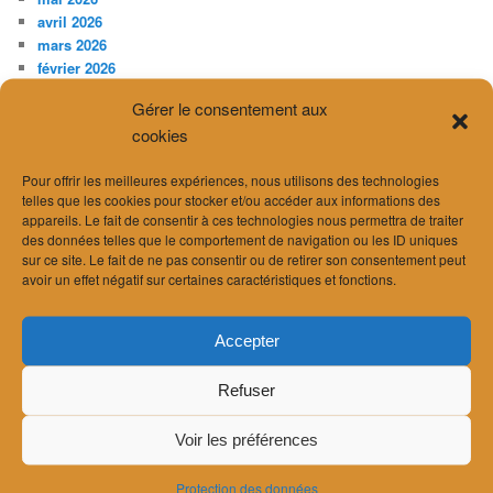
avril 2026
mars 2026
février 2026
janvier 2026
Gérer le consentement aux
décembre 2025
cookies
novembre 2025
octobre 2025
Pour offrir les meilleures expériences, nous utilisons des technologies
juillet 2025
telles que les cookies pour stocker et/ou accéder aux informations des
avril 2025
appareils. Le fait de consentir à ces technologies nous permettra de traiter
février 2025
des données telles que le comportement de navigation ou les ID uniques
décembre 2024
sur ce site. Le fait de ne pas consentir ou de retirer son consentement peut
novembre 2024
avoir un effet négatif sur certaines caractéristiques et fonctions.
septembre 2024
août 2024
Accepter
juillet 2024
juin 2024
Refuser
avril 2024
mars 2024
février 2024
Voir les préférences
janvier 2024
décembre 2023
Protection des données