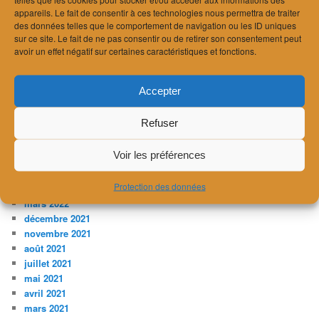
mars 2024
appareils. Le fait de consentir à ces technologies nous permettra de traiter
février 2024
des données telles que le comportement de navigation ou les ID uniques
sur ce site. Le fait de ne pas consentir ou de retirer son consentement peut
janvier 2024
avoir un effet négatif sur certaines caractéristiques et fonctions.
décembre 2023
novembre 2023
juillet 2023
Accepter
avril 2023
février 2023
Refuser
janvier 2023
décembre 2022
Voir les préférences
novembre 2022
août 2022
Protection des données
avril 2022
mars 2022
décembre 2021
novembre 2021
août 2021
juillet 2021
mai 2021
avril 2021
mars 2021