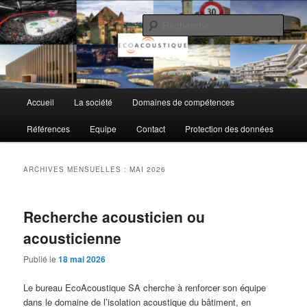
Aller
Aller
au
au
Rech
contenu
contenu
principal
secondaire
EcoAcoustique SA
Menu
Accueil
La société
Domaines de compétences
principal
Références
Equipe
Contact
Protection des données
ARCHIVES MENSUELLES :
MAI 2026
Recherche acousticien ou
acousticienne
Publié le
18 mai 2026
Le bureau EcoAcoustique SA cherche à renforcer son équipe
dans le domaine de l’isolation acoustique du bâtiment, en