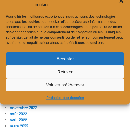
cookies
décembre 2024
novembre 2024
septembre 2024
Pour offrir les meilleures expériences, nous utilisons des technologies
telles que les cookies pour stocker et/ou accéder aux informations des
août 2024
appareils. Le fait de consentir à ces technologies nous permettra de traiter
juillet 2024
des données telles que le comportement de navigation ou les ID uniques
juin 2024
sur ce site. Le fait de ne pas consentir ou de retirer son consentement peut
avril 2024
avoir un effet négatif sur certaines caractéristiques et fonctions.
mars 2024
février 2024
Accepter
janvier 2024
décembre 2023
novembre 2023
Refuser
juillet 2023
avril 2023
Voir les préférences
février 2023
janvier 2023
Protection des données
décembre 2022
novembre 2022
août 2022
avril 2022
mars 2022