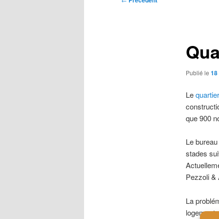
Précédent
des
articles
Qua
Publié le
18
Le
quartie
construct
que 900 n
Le bureau 
stades sui
Actuelleme
Pezzoli & 
La problém
logements 