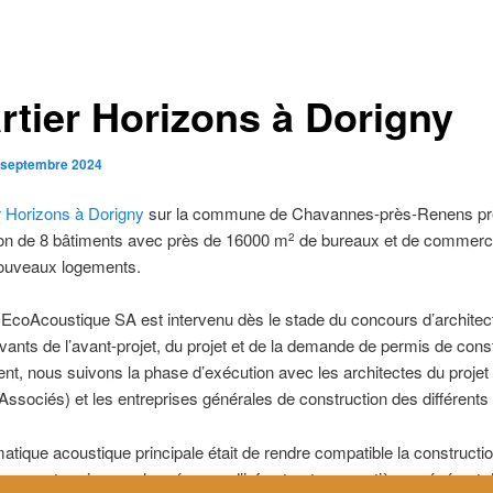
rtier Horizons à Dorigny
 septembre 2024
r Horizons à Dorigny
sur la commune de Chavannes-près-Renens pré
ion de 8 bâtiments avec près de 16000 m
de bureaux et de commerce
2
ouveaux logements.
EcoAcoustique SA est intervenu dès le stade du concours d’architec
vants de l’avant-projet, du projet et de la demande de permis de const
nt, nous suivons la phase d’exécution avec les architectes du projet
Associés) et les entreprises générales de construction des différents 
atique acoustique principale était de rendre compatible la constructi
sur ce terrain avec la présence d’infrastructures routières générant 