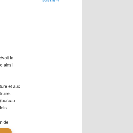
Suivant
voit la
 ainsi
ture et aux
ruire.
 (bureau
lots.
on de
des