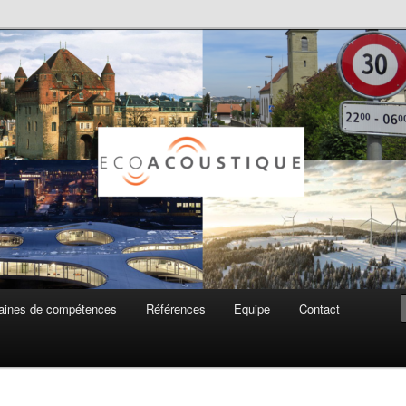
ue SA
ines de compétences
Références
Equipe
Contact