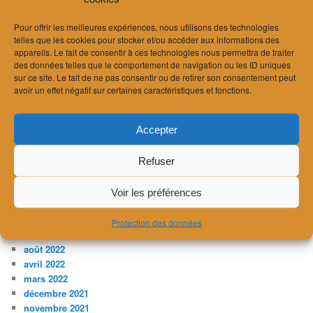
septembre 2024
Pour offrir les meilleures expériences, nous utilisons des technologies
août 2024
telles que les cookies pour stocker et/ou accéder aux informations des
juillet 2024
appareils. Le fait de consentir à ces technologies nous permettra de traiter
juin 2024
des données telles que le comportement de navigation ou les ID uniques
avril 2024
sur ce site. Le fait de ne pas consentir ou de retirer son consentement peut
mars 2024
avoir un effet négatif sur certaines caractéristiques et fonctions.
février 2024
janvier 2024
Accepter
décembre 2023
novembre 2023
Refuser
juillet 2023
avril 2023
février 2023
Voir les préférences
janvier 2023
décembre 2022
Protection des données
novembre 2022
août 2022
avril 2022
mars 2022
décembre 2021
novembre 2021