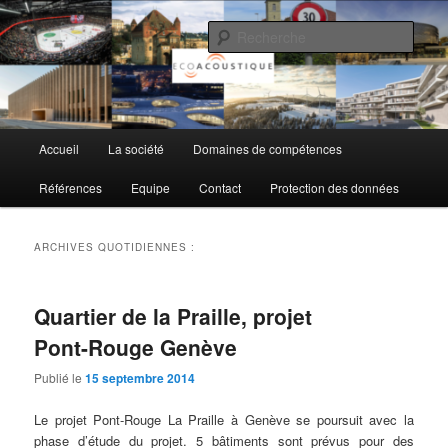
Aller
Aller
au
au
Rech
contenu
contenu
principal
secondaire
EcoAcoustique SA
Menu
Accueil
La société
Domaines de compétences
principal
Références
Equipe
Contact
Protection des données
ARCHIVES QUOTIDIENNES :
Quartier de la Praille, projet
Pont-Rouge Genève
Publié le
15 septembre 2014
Le projet Pont-Rouge La Praille à Genève se poursuit avec la
phase d’étude du projet. 5 bâtiments sont prévus pour des