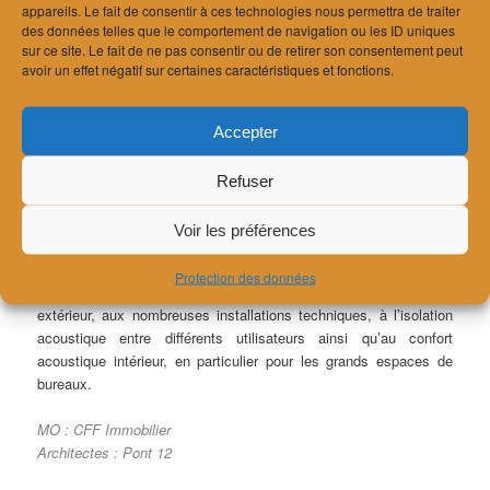
appareils. Le fait de consentir à ces technologies nous permettra de traiter
Le projet Pont-Rouge La Praille à Genève se poursuit avec la
des données telles que le comportement de navigation ou les ID uniques
sur ce site. Le fait de ne pas consentir ou de retirer son consentement peut
phase d’étude du projet. 5 bâtiments sont prévus pour des
avoir un effet négatif sur certaines caractéristiques et fonctions.
activités (bureaux, commerces…) sur près de 120’000 m² (
site
internet
).
Accepter
Refuser
Voir les préférences
Protection des données
Les études acoustiques s’intéressent à l’exposition au bruit
extérieur, aux nombreuses installations techniques, à l’isolation
acoustique entre différents utilisateurs ainsi qu’au confort
acoustique intérieur, en particulier pour les grands espaces de
bureaux.
MO : CFF Immobilier
Architectes : Pont 12