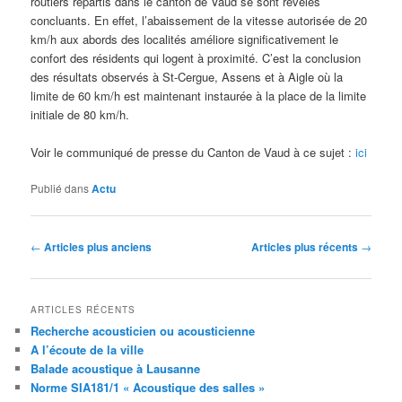
routiers répartis dans le canton de Vaud se sont révélés
concluants. En effet, l’abaissement de la vitesse autorisée de 20
km/h aux abords des localités améliore significativement le
confort des résidents qui logent à proximité. C’est la conclusion
des résultats observés à St-Cergue, Assens et à Aigle où la
limite de 60 km/h est maintenant instaurée à la place de la limite
initiale de 80 km/h.
Voir le communiqué de presse du Canton de Vaud à ce sujet :
ici
Publié dans
Actu
Navigation
←
Articles plus anciens
Articles plus récents
→
des
articles
ARTICLES RÉCENTS
Recherche acousticien ou acousticienne
A l’écoute de la ville
Balade acoustique à Lausanne
Norme SIA181/1 « Acoustique des salles »