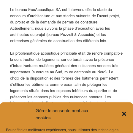
Le bureau EcoAcoustique SA est intervenu dès le stade du
concours d’architecture et aux stades suivants de l’avant-projet,
du projet et de la demande de permis de construire.
Actuellement, nous suivons la phase d’exécution avec les
architectes du projet (bureau Pezzoli & Associés) et les
entreprises générales de construction des différents lots.
La problématique acoustique principale était de rendre compatible
la construction de logements sur ce terrain avec la présence
d’infrastructures routières générant des nuisances sonores très
importantes (autoroute au Sud, route cantonale au Nord). Le
choix de la disposition et des formes des bâtiments permettent
d’utiliser les bâtiments comme écran afin de protéger les
logements situés dans les espaces intérieurs du quartier et de
préserver les espaces publics des nuisances sonores. Les
bâtiments le long de l’autoroute ont aussi été développé avec
l’architecte pour proposer une typologie particulière avec des
Gérer le consentement aux
cours intérieures protégées du bruit routier.
cookies
Les constructions en cours de réalisation ont nécessité des
Pour offrir les meilleures expériences, nous utilisons des technologies