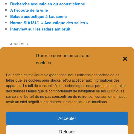
Recherche acousticien ou acousticienne
A l’écoute de la ville
Balade acoustique à Lausanne
Norme SIA181/1 « Acoustique des salles »
Interview sur les radars antibruit
ARCHIVES
mai 2026
Gérer le consentement aux
avril 2026
cookies
mars 2026
février 2026
Pour offrir les meilleures expériences, nous utilisons des technologies
janvier 2026
telles que les cookies pour stocker et/ou accéder aux informations des
décembre 2025
appareils. Le fait de consentir à ces technologies nous permettra de traiter
novembre 2025
des données telles que le comportement de navigation ou les ID uniques
octobre 2025
sur ce site. Le fait de ne pas consentir ou de retirer son consentement peut
juillet 2025
avoir un effet négatif sur certaines caractéristiques et fonctions.
avril 2025
février 2025
Accepter
décembre 2024
novembre 2024
Refuser
septembre 2024