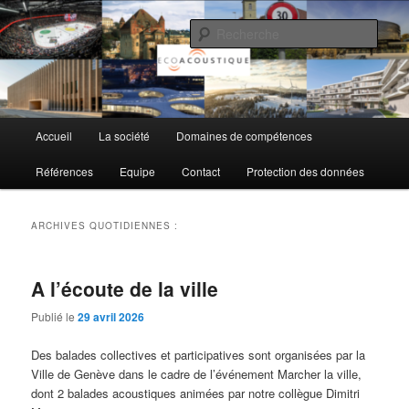
Aller
Aller
au
au
Rech
contenu
contenu
principal
secondaire
EcoAcoustique SA
Menu
Accueil
La société
Domaines de compétences
principal
Références
Equipe
Contact
Protection des données
ARCHIVES QUOTIDIENNES :
A l’écoute de la ville
Publié le
29 avril 2026
Des balades collectives et participatives sont organisées par la
Ville de Genève dans le cadre de l’événement Marcher la ville,
dont 2 balades acoustiques animées par notre collègue Dimitri