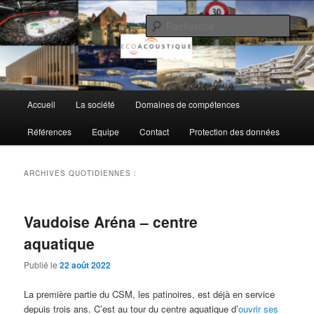
Aller
Aller
au
au
Rech
contenu
contenu
principal
secondaire
EcoAcoustique SA
Menu
Accueil
La société
Domaines de compétences
principal
Références
Equipe
Contact
Protection des données
ARCHIVES QUOTIDIENNES :
Vaudoise Aréna – centre
aquatique
Publié le
22 août 2022
La première partie du CSM, les patinoires, est déjà en service
depuis trois ans. C’est au tour du centre aquatique d’
ouvrir ses