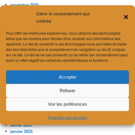
novembre 2025
octobre 2025
Gérer le consentement aux
juillet 2025
cookies
avril 2025
février 2025
Pour offrir les meilleures expériences, nous utilisons des technologies
décembre 2024
telles que les cookies pour stocker et/ou accéder aux informations des
novembre 2024
appareils. Le fait de consentir à ces technologies nous permettra de traiter
septembre 2024
des données telles que le comportement de navigation ou les ID uniques
sur ce site. Le fait de ne pas consentir ou de retirer son consentement peut
août 2024
avoir un effet négatif sur certaines caractéristiques et fonctions.
juillet 2024
juin 2024
avril 2024
Accepter
mars 2024
février 2024
Refuser
janvier 2024
décembre 2023
Voir les préférences
novembre 2023
juillet 2023
Protection des données
avril 2023
février 2023
janvier 2023